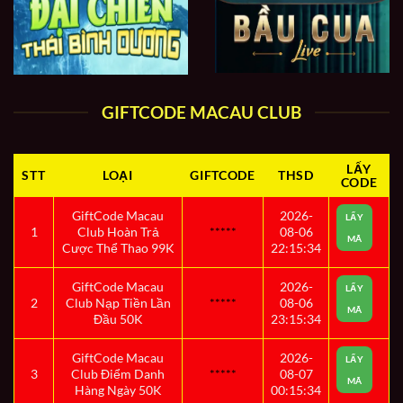
GIFTCODE MACAU CLUB
LẤY
STT
LOẠI
GIFTCODE
THSD
CODE
GiftCode Macau
2026-
LẤY
1
Club Hoàn Trả
*****
08-06
MÃ
Cược Thể Thao 99K
22:15:34
GiftCode Macau
2026-
LẤY
2
Club Nạp Tiền Lần
*****
08-06
MÃ
Đầu 50K
23:15:34
GiftCode Macau
2026-
LẤY
3
Club Điểm Danh
*****
08-07
MÃ
Hàng Ngày 50K
00:15:34