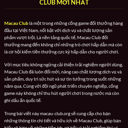
CLUB MỚI NHẤT
Macau Club
là một trong những cổng game đổi thưởng hàng
đầu tại Việt Nam, nổi bật với dịch vụ và chất lượng sản
phẩm vượt trội. Là nền tảng quốc tế, Macau Club đổi
thưởng mang đến không chỉ những trò chơi hấp dẫn mà còn
là cơ hội kiếm tiền thưởng cực kỳ hấp dẫn cho người chơi.
Với mục tiêu không ngừng cải thiện trải nghiệm người dùng,
Macau Club đã luôn đổi mới, nâng cao chất lượng dịch vụ và
sản phẩm, duy trì sức hút và sự tin tưởng trong suốt những
năm qua.
Cùng với đội ngũ phát triển chuyên nghiệp, cổng
game này không chỉ thu hút người chơi trong nước mà còn
ghi dấu ấn quốc tế.
Trong bài viết này macau-club.org sẽ cung cấp cho bạn
những thông tin chi tiết và hữu ích về Macau Club, giúp bạn
hiểu rõ hơn về những tiện ích, cơ hội và trải nghiệm thú vị