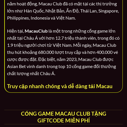
năm hoạt động, Macau Club đã có mặt tại các thị trường
lớn như Hàn Quốc, Nhật Bản, Ấn Độ, Thái Lan, Singapore,
Philippines, Indonesia và Việt Nam.
Hiện tại,
MacauClub
là một trong những cổng game lớn
nhất tại Châu Á với hơn 12.7 triệu thành viên, trong đó có
1.9 triệu người chơi từ Việt Nam. Mỗi ngày, Macau Club
thu hút khoảng 680.000 lượt truy cập và hơn 400.000 vé
cược được đặt. Đặc biệt, năm 2023, Macau Club được
Asian Bet vinh danh trong top 10 cổng game đổi thưởng
chất lượng nhất Châu Á.
Truy cập nhanh chóng và dễ dàng tải Macau
Club link
Game thủ có thể dễ dàng truy cập và trải nghiệm Macau
Club link qua hai nền tảng chính: web và app. Dưới đây là
CỔNG GAME MACAU CLUB TẶNG
các liên kết tải mới nhất và chính thức từ Macau Club
GIFTCODE MIỄN PHÍ
năm 2026: