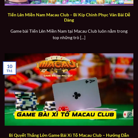
Hướng dẫn các bước và hoạt động trên cổng
Tiến Lên Miền Nam Macau Club – Bí Kíp Chinh Phục Ván Bài Dễ
game Macau Club
Dàng
Khi đến với
Macau Club
, có 4 thao tác cơ bản mà anh em
Game bài Tiến Lên Miền Nam tại Macau Club luôn nằm trong
top những trò [...]
cần biết và thực hiện. Cụ thể như sau:
Quy trình chi tiết đăng ký tài khoản Macau Club
Bước 1: Game thủ truy cập vào game
MacauClub
thông
10
qua link tải web hoặc app dành cho điện thoại di động.
Th1
Bước 2: Trên màn hình chính, hãy nhấn chọn vào ô “Đăng
Ký”, khi này sẽ có một webform hiện lên và bạn cần điền
những thông tin gồm: tên đăng nhập, mật khẩu, nhắc lại
mật khẩu và số điện thoại.
Bước 3: Sau cùng, nhấn chọn vào ô “Đăng ký +50” ở bên
dưới màn hình. Hệ thống sẽ tạo tài khoản và dẫn game
Bí Quyết Thắng Lớn Game Bài Xì Tố Macau Club – Hướng Dẫn
thủ vào đại sảnh Macau Club.