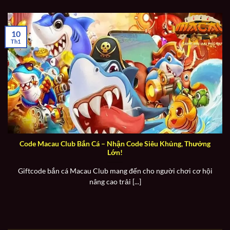
Macau Club link cho web :
MacauClub.org
10
Macau Club iOS :
Tải App iOS
Th1
Macau Club Android :
Tải App Android
Macau Club APK :
Tải APK
Tính pháp lý và sự minh bạch của Macau Club
MacauClub
là cổng game đổi thưởng hợp pháp, được cấp
phép và chứng nhận bởi những tổ chức hàng đầu tại
Châu Á. Vào tháng 3 năm 2018, trước khi chính thức ra
Code Macau Club Bắn Cá – Nhận Code Siêu Khủng, Thưởng
mắt, Macau Club đã nhận chứng nhận từ Philippines
Lớn!
Amusement and Gaming Corporation (PAGCOR) và First
Giftcode bắn cá Macau Club mang đến cho người chơi cơ hội
Cagayan Resort & Leisure Corporation, hai tổ chức uy tín
nâng cao trải [...]
có thẩm quyền giám sát và cấp phép cho các nền tảng
game trực tuyến. Điều này khẳng định Macau Club là lựa
chọn an toàn và đáng tin cậy cho người chơi.