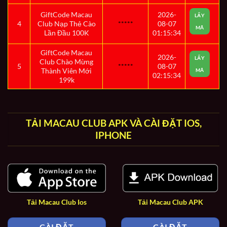
GiftCode Macau
2026-
LẤY
4
Club Nạp Thẻ Cào
*****
08-07
MÃ
Lần Đầu 100K
01:15:34
GiftCode Macau
2026-
LẤY
Club Chào Mừng
5
*****
08-07
Thành Viên Mới
MÃ
02:15:34
199k
TẢI MACAU CLUB APK VÀ CÀI ĐẶT IOS,
IPHONE
Tải Macau Club Ios
Tải Macau Club APK
CÀI ĐẶT
CÀI ĐẶT