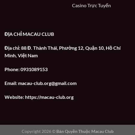
Casino Trực Tuyến
ĐỊA CHỈ MACAU CLUB
Địa chỉ: 88 Đ. Thành Thái, Phường 12, Quận 10, Hồ Chí
Minh, Việt Nam
Phone: 0931089153
Email:
macau-club.org@gmail.com
Website: https://macau-club.org
Copyright 2026 ©
Bản Quyền Thuộc Macau Club