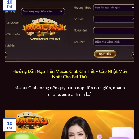
10
Th1
Công nghệ tiên tiến giúp tối ưu hóa trải nghiệm người
chơi
MacauClub
áp dụng công nghệ bảo mật SSL 128 Bit, một
trong những tiêu chuẩn bảo vệ dữ liệu uy tín nhất thế
giới. Được công nhận bởi các cơ quan an ninh mạng quốc
tế, công nghệ này chuyển đổi thông tin cá nhân của người
chơi thành mã nhị phân, đảm bảo lưu trữ và truyền tải an
toàn tuyệt đối. Với SSL 128 Bit, bạn có thể yên tâm tham
Hướng Dẫn Nạp Tiền Macau Club Chi Tiết – Cập Nhật Mới
Nhất Cho Bet Thủ
gia các trò chơi mà không lo ngại về bảo mật thông tin.
Macau Club mang đến quy trình nạp tiền đơn giản, nhanh
Đại sứ thương hiệu nổi tiếng
chóng, giúp anh em [...]
Macau Club
tự hào khi có cựu danh thủ
Xavi
làm đại sứ
thương hiệu toàn cầu. Xavi, nhà vô địch World Cup 2010
và một trong những tiền vệ xuất sắc nhất lịch sử, đã giúp
10
nâng cao sự nổi bật game Macau Club. Nhờ hình ảnh của
Th1
Xavi, thương hiệu này không chỉ được yêu thích tại Châu