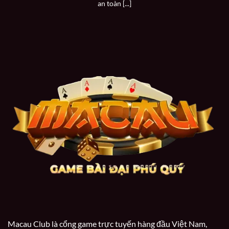
an toàn [...]
chọn hình thức: Ngân hàng, Thẻ cào, ví điện tử hoặc, tiền
ảo. Tùy vào từng kênh mà game thủ điền những thông tin
như: chọn ngân hàng, nhập số tiền nạp, chọn nhà mạng
mệnh giá và điền mã thẻ cào.
Bước 3: Truy cập vào ứng dụng Internet Banking, ví điện
tử hoặc ví tiền ảo để quét mã QR chuyển tiền vào tài
khoản thụ hưởng. Sau khi đã thực hiện thì quay lại màn
hình chính, nhấn chọn “nạp tiền” và chờ tiền được cộng
vào tài khoản.
Làm sao để có thể rút tiền thắng cược
Bước 1: Game thủ đăng nhập tài khoản chính chủ trên
cổng game
Macauclub
, bảo đảm trong tài khoản phải có
trên 100.000 VND.
Bước 2: Nhấn vào ô “Rút tiền” và chọn hình thức rút ngân
Macau Club là cổng game trực tuyến hàng đầu Việt Nam,
hàng hoặc thẻ cào. Tiếp đến, hãy điền thông tin rút tiền